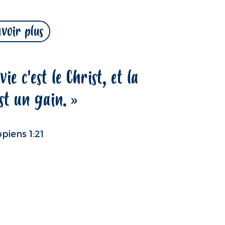
avoir plus
ie c'est le Christ, et la
st un gain. »
ppiens 1:21
lan du site