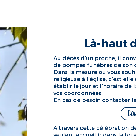
s
Vivre en Église
Étapes de vie chrétienne
Gr
Là-haut da
Au décès d’un proche, il convi
de pompes funèbres de son c
Dans la mesure où vous souha
religieuse à l’église, c’est el
établir le jour et l’horaire d
vos coordonnées.
En cas de besoin contacter la
Co
LES OBSÈQUES
A travers cette célébration de
veulent accueillir dans la foi