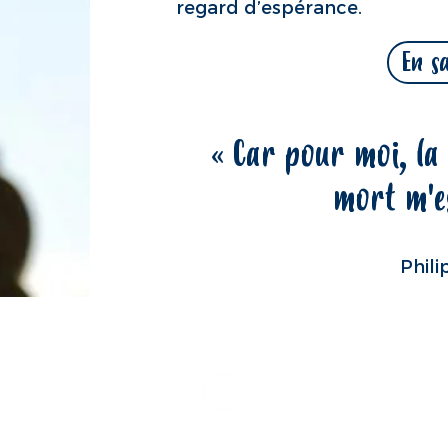
regard d’espérance.
En s
« Car pour moi, la v
mort m'e
Phili
Une paroisse du diocèse de Belley-Ars
© 2026
Paroisse Meximieux
légales
|
Politique de confidentialité
|
Politique des cookies
|
P