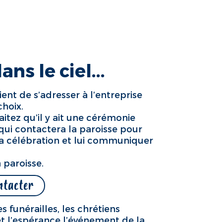
andir dans la foi
Contact
ns le ciel...
ent de s’adresser à l’entreprise
hoix.
itez qu’il y ait une cérémonie
le qui contactera la paroisse pour
e la célébration et lui communiquer
 paroisse.
ntacter
s funérailles, les chrétiens
 et l’espérance l’événement de la