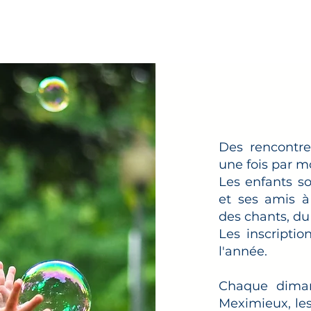
s
Vivre en Église
Étapes de vie chrétienne
Gr
Des rencontre
une fois par m
Les enfants so
et ses amis à
des chants, du 
Les inscriptio
l'année.
Chaque dima
Meximieux, les