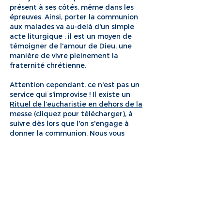
présent à ses côtés, même dans les
épreuves. Ainsi, porter la communion
aux malades va au-delà d'un simple
acte liturgique ; il est un moyen de
témoigner de l'amour de Dieu, une
manière de vivre pleinement la
fraternité chrétienne.
Attention cependant, ce n'est pas un
service qui s'improvise ! Il existe un
Rituel de l’eucharistie en dehors de la
messe
(cliquez pour télécharger), à
suivre dès lors que l'on s'engage à
donner la communion. Nous vous
invitons également à vous servir de
ces ressources sur la
pratique du port
de la communion
ainsi que
le sens de
la communion
.
En savoir plus