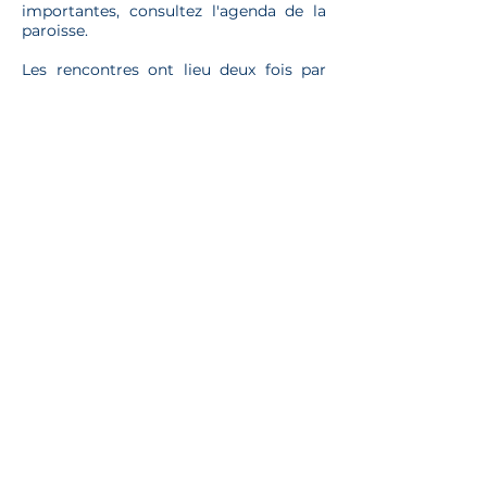
importantes, consultez l'agenda de la
paroisse.
Les rencontres ont lieu deux fois par
mois
à la cure de Meximieux
le samedi
.
Vous pouvez nous contacter par mail:
aumonerie.mex@gmail.com
Et sur Instagram:
Consulter l'agenda
Une paroisse du diocèse de
Belley-Ars
© 2026
Paroisse Meximieux
Mentions légales
|
Politique de
confidentialité
|
Politique des