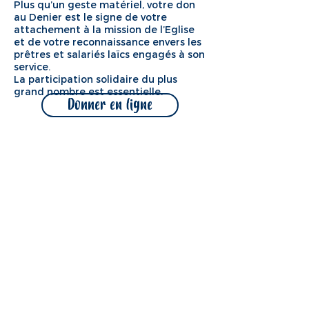
Plus qu’un geste matériel, votre don
au Denier est le signe de votre
attachement à la mission de l’Eglise
et de votre reconnaissance envers les
prêtres et salariés laïcs engagés à son
service.
La participation solidaire du plus
grand nombre est essentielle.
Donner en ligne
« Jésus lui dit : Si tu veux être
parfait, va, vends ce que tu
possèdes, donne-le aux pauvres, et
tu auras un trésor dans le ciel. Puis
viens, et suis-moi. »
Matthieu 19:21